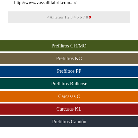
http://www.vassallifabril.com.ar/
< Anterior
1
2
3
4
5
6
7
8
9
Prefiltros GR/MO
Prefiltros KC
Prefiltros PP
Prefiltros Bullnose
Carcasas C
Carcasas KL
Prefiltros Camión