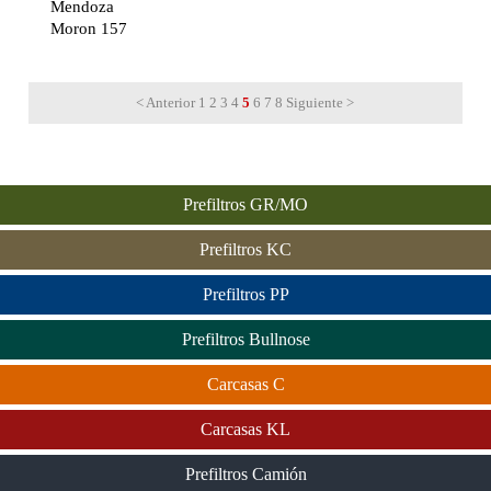
Mendoza
Moron 157
< Anterior
1
2
3
4
5
6
7
8
Siguiente >
Prefiltros GR/MO
Prefiltros KC
Prefiltros PP
Prefiltros Bullnose
Carcasas C
Carcasas KL
Prefiltros Camión