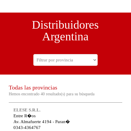
Distribuidores
Argentina
Todas las provincias
Hemos encontrado 40 resultado(s) para su búsqueda
ELESE S.R.L.
Entre R�os
Av. Almafuerte 4194 - Paran�
0343-4364767