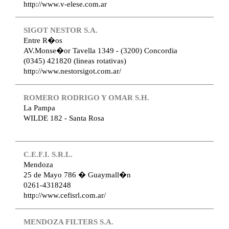
http://www.v-elese.com.ar
SIGOT NESTOR S.A.
Entre R�os
AV.Monse�or Tavella 1349 - (3200) Concordia
(0345) 421820 (lineas rotativas)
http://www.nestorsigot.com.ar/
ROMERO RODRIGO Y OMAR S.H.
La Pampa
WILDE 182 - Santa Rosa
C.E.F.I. S.R.L.
Mendoza
25 de Mayo 786 � Guaymall�n
0261-4318248
http://www.cefisrl.com.ar/
MENDOZA FILTERS S.A.