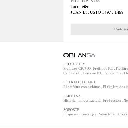
FILTROS NOA
Tucum�n
JUAN B. JUSTO 1497 / 1499
< Anterio
PRODUCTOS
Prefiltros GR/MO
.
Prefiltros KC
.
Prefiltr
Carcasas C
.
Carcasas KL
.
Accesorios
.
El
FILTRADO DE AIRE
El prefiltro con turbinas
.
El filtro de ai
EMPRESA
Historia
.
Infraestructura
.
Producción
.
No
SOPORTE
Imágenes
.
Descargas
.
Novedades
.
Conta