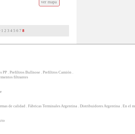
ver mapa
r
1
2
3
4
5
6
7
8
os PP
.
Prefiltros Bullnose
.
Prefiltros Camión
.
ementos filtrantes
re
rmas de calidad
.
Fábricas Terminales Argentina
.
Distribuidores Argentina
.
En el 
cto