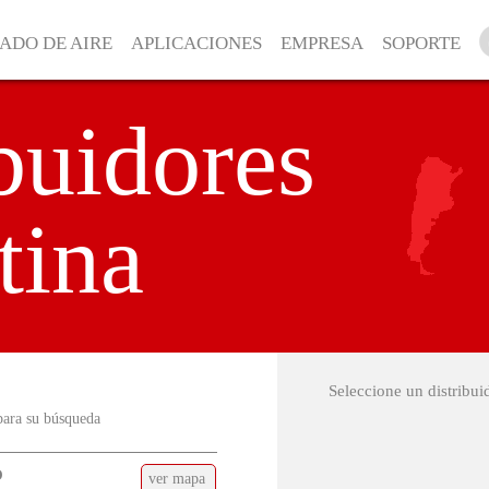
RADO DE AIRE
APLICACIONES
EMPRESA
SOPORTE
buidores
tina
Seleccione un distribui
para su búsqueda
O
ver mapa