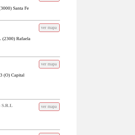
3000) Santa Fe
ver mapa
. (2300) Rafaela
ver mapa
3 (O) Capital
S.R.L
ver mapa