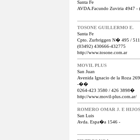
Santa Fe
AVDA.Facundo Zuviria 4947 - (
TOSONE GUILLERMO E.
Santa Fe
Cpto. Zurbriggen N� 495 / 511
(03492) 430666-432775
http://www.tosone.com.ar
MOVIL PLUS
San Juan
Avenida Ignacio de la Roza 269
-��
0264-423 3580 / 426 3898�
http://www.movil-plus.com.ar/
ROMERO OMAR J. E HIJOS 
San Luis
Avda. Espa�a 1546 -